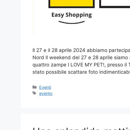
Il 27 e il 28 aprile 2024 abbiamo partecipa
Nord ll weekend del 27 e 28 aprile siamo s
quattro zampe I LOVE MY PET!, presso il T
stato possibile scattare foto indimenticab
Categorie
Eventi
Tag
evento