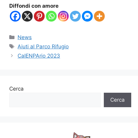
Diffondi con amore
Categorie
News
Tag
Aiuti al Parco Rifugio
CalENPArio 2023
Cerca
Cerca